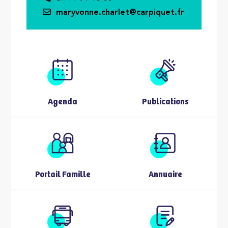
maryvonne.charlet@carpiquet.fr
Agenda
Publications
Portail Famille
Annuaire