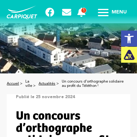
MENU
Ouvrir la
La
Un concours d’orthographe solidaire
Accueil
>
Actualités
>
ville >
au profit du Téléthon !
Publié le 25 novembre 2024
Un concours
d’orthographe