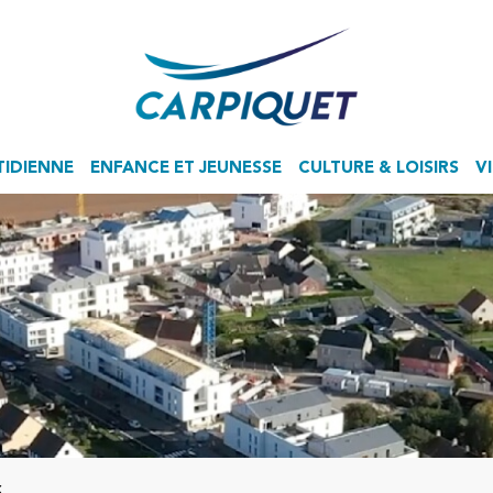
TIDIENNE
ENFANCE ET JEUNESSE
CULTURE & LOISIRS
V
Accueil de Loisirs Sans Hébergement
x