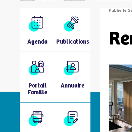
Publié le 
Re
Agenda
Publications
Portail
Annuaire
Famille