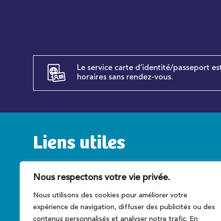
Le service carte d’identité/passeport es
horaires sans rendez-vous.
Liens utiles
Service public
C
Nous respectons votre vie privée.
Caen la mer
T
Nous utilisons des cookies pour améliorer votre
Préfecture du Calvados
A
expérience de navigation, diffuser des publicités ou des
Conseil régional
Ce
contenus personnalisés et analyser notre trafic. En