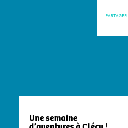
PARTAGER 
Une semaine
d’aventures à Clécy !