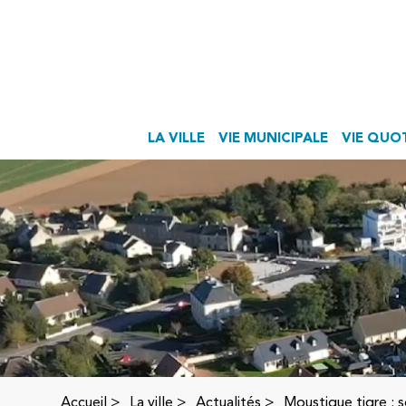
LA VILLE
VIE MUNICIPALE
VIE QUO
Accueil
>
La ville >
Actualités
>
Moustique tigre : s