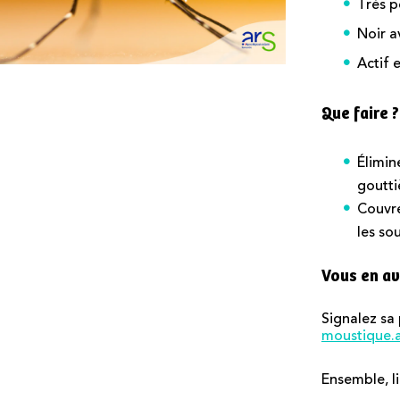
Très p
Noir a
Actif 
Que faire ?
Élimin
goutti
Couvre
les so
Vous en av
Signalez sa
moustique.a
Ensemble, l