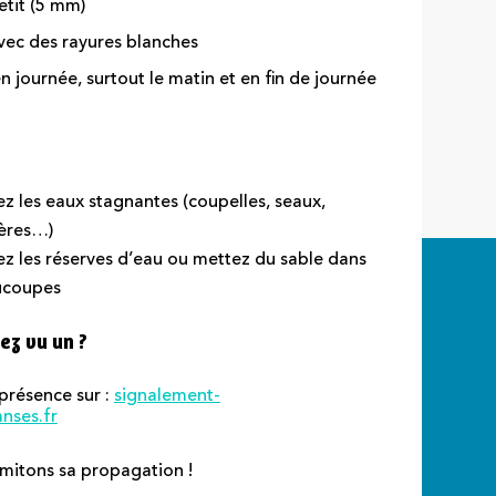
etit (5 mm)
vec des rayures blanches
en journée, surtout le matin et en fin de journée
ez les eaux stagnantes (coupelles, seaux,
ères…)
z les réserves d’eau ou mettez du sable dans
ucoupes
ez vu un ?
 présence sur :
signalement-
nses.fr
imitons sa propagation !