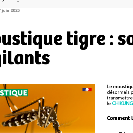
7 juin 2025
ustique tigre : 
gilants
Le moustiqu
désormais p
transmettr
le
CHIKUN
Comment le