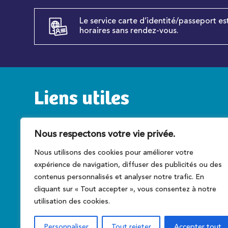
Le service carte d’identité/passeport es
horaires sans rendez-vous.
Liens utiles
Service public
C
Nous respectons votre vie privée.
Caen la mer
T
Nous utilisons des cookies pour améliorer votre
Préfecture du Calvados
A
expérience de navigation, diffuser des publicités ou des
Conseil régional
Ce
contenus personnalisés et analyser notre trafic. En
cliquant sur « Tout accepter », vous consentez à notre
utilisation des cookies.
Personnaliser
Tout rejeter
Accepter tout