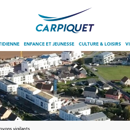
TIDIENNE
ENFANCE ET JEUNESSE
CULTURE & LOISIRS
V
Accueil de Loisirs Sans Hébergement
oyons vigilants