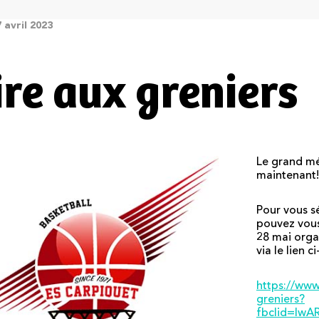
7 avril 2023
ire aux greniers
Le grand mé
maintenant!
Pour vous sé
pouvez vous 
28 mai orga
via le lien c
https://www
greniers?
fbclid=Iw