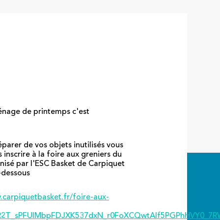
nage de printemps c'est
parer de vos objets inutilisés vous
inscrire à la foire aux greniers du
nisé par l'ESC Basket de Carpiquet
i-dessous
.carpiquetbasket.fr/foire-aux-
AR2T_sPFUIMbpFDJXK537dxN_r0FoXCQwtAIf5PGPhHVY0_