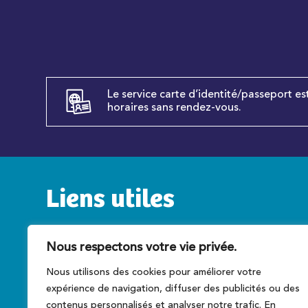
Le service carte d’identité/passeport es
horaires sans rendez-vous.
Liens utiles
Service public
C
Nous respectons votre vie privée.
Caen la mer
T
Nous utilisons des cookies pour améliorer votre
Préfecture du Calvados
A
expérience de navigation, diffuser des publicités ou des
Conseil régional
Ce
contenus personnalisés et analyser notre trafic. En