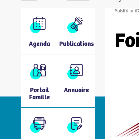
Publié le 0
Fo
Agenda
Publications
Portail
Annuaire
Famille