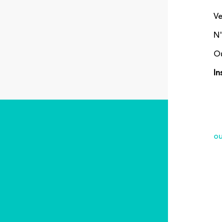
V
N'
Ou
In
ou