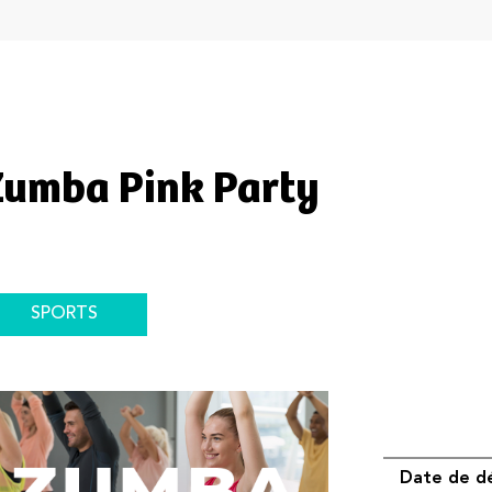
Zumba Pink Party
SPORTS
Date de d