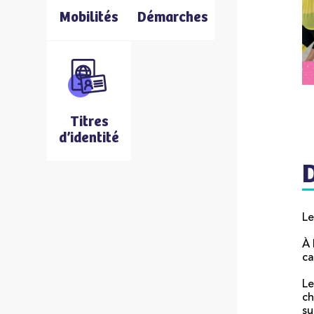
Mobilités
Démarches
Titres
d’identité
L
À 
ca
Le
ch
su