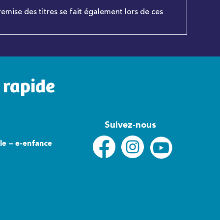
remise des titres se fait également lors de ces
 rapide
Suivez-nous
lle – e-enfance