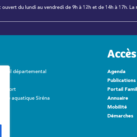
t ouvert du lundi au vendredi de 9h à 12h et de 14h à 17h. La 
Accès
onseil départemental
Agenda
wisto
Publications
éroport
Portail Fami
ntre aquatique Siréna
Annuaire
Mobilité
Démarches