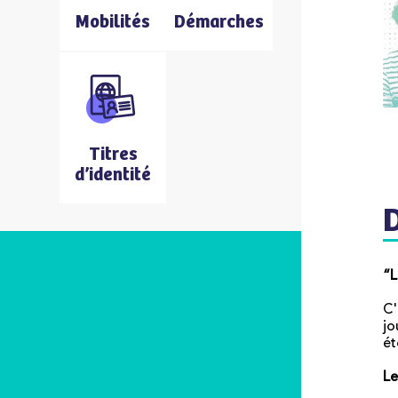
Mobilités
Démarches
Titres
d’identité
“L
C'
jo
ét
Le