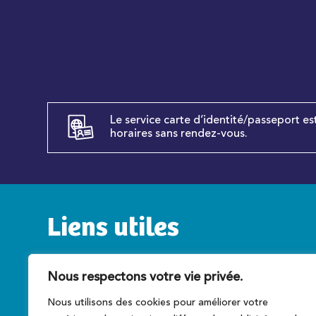
Le service carte d’identité/passeport es
horaires sans rendez-vous.
Liens utiles
Service public
C
Nous respectons votre vie privée.
Caen la mer
T
Nous utilisons des cookies pour améliorer votre
Préfecture du Calvados
A