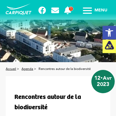
MENU
Ouvrir la
Accueil
>
Agenda
>
Rencontres autour de la biodiversité
12
Avr
2023
Rencontres autour de la
biodiversité