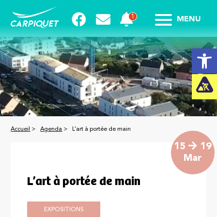
MENU
Ouvrir la
Accueil
>
Agenda
>
L’art à portée de main
15
19
Mar
L’art à portée de main
EXPOSITIONS