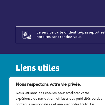
Le service carte d’identité/passeport es
horaires sans rendez-vous.
Liens utiles
Service public
C
Nous respectons votre vie privée.
Caen la mer
T
Nous utilisons des cookies pour améliorer votre
Préfecture du Calvados
A
expérience de navigation, diffuser des publicités ou des
Conseil régional
Ce
contenus personnalisés et analyser notre trafic. En