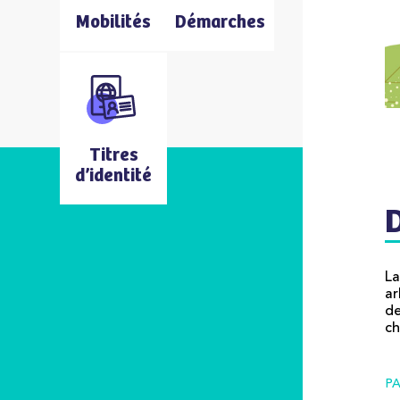
Mobilités
Démarches
Titres
d’identité
La
ar
de
ch
P