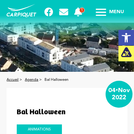
MENU
Ouvrir la
Accueil
>
Agenda
>
Bal Halloween
04
Nov
2022
Bal Halloween
ANIMATIONS