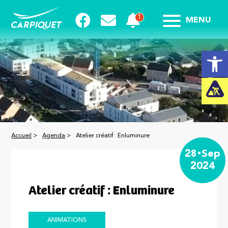
MENU
Ouvrir la
Accueil
>
Agenda
>
Atelier créatif : Enluminure
28
Sep
2024
Atelier créatif : Enluminure
ANIMATIONS