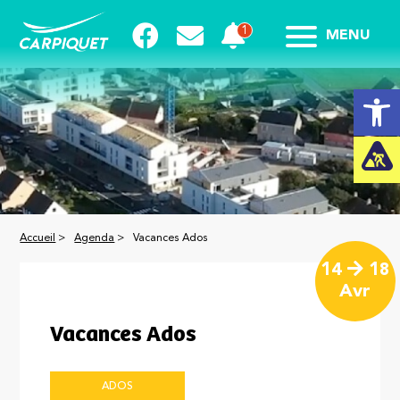
MENU
Ouvrir la
Accueil
>
Agenda
>
Vacances Ados
14
18
Avr
Vacances Ados
ADOS