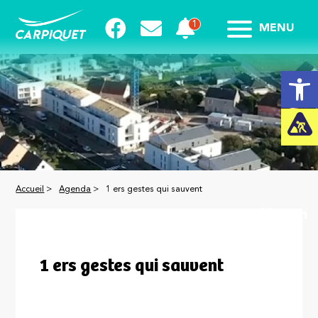
MENU
Ouvrir la
Accueil
>
Agenda
>
1 ers gestes qui sauvent
13
Juin
2023
1 ers gestes qui sauvent
AINÉS