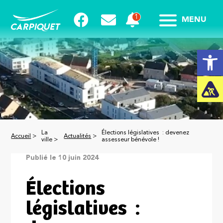
MENU
Ouvrir la
La
Élections législatives : devenez
Accueil
>
Actualités
>
ville >
assesseur bénévole !
Publié le 10 juin 2024
Élections
législatives :