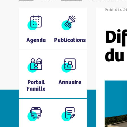
Publié le 
Di
Agenda
Publications
du
Portail
Annuaire
Famille