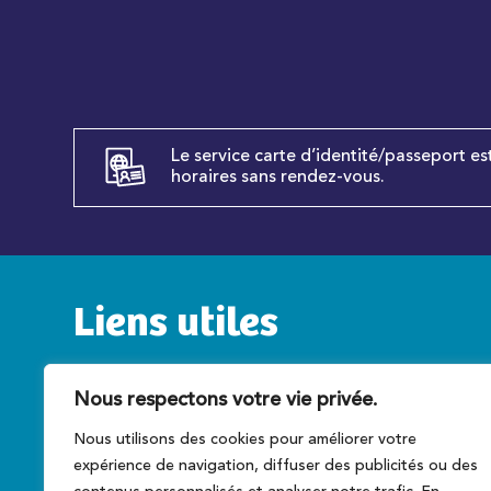
Le service carte d’identité/passeport es
horaires sans rendez-vous.
Liens utiles
Service public
C
Nous respectons votre vie privée.
Caen la mer
T
Nous utilisons des cookies pour améliorer votre
Préfecture du Calvados
A
expérience de navigation, diffuser des publicités ou des
Conseil régional
Ce