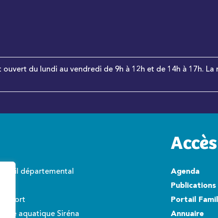
t ouvert du lundi au vendredi de 9h à 12h et de 14h à 17h. La 
Accès
onseil départemental
Agenda
wisto
Publications
éroport
Portail Fami
ntre aquatique Siréna
Annuaire