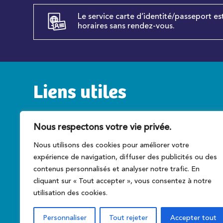
Le service carte d’identité/passeport es
horaires sans rendez-vous.
Liens utiles
Service public
C
Nous respectons votre vie privée.
Caen la mer
T
Nous utilisons des cookies pour améliorer votre
Préfecture du Calvados
A
expérience de navigation, diffuser des publicités ou des
Conseil régional
Ce
contenus personnalisés et analyser notre trafic. En
cliquant sur « Tout accepter », vous consentez à notre
utilisation des cookies.
Personnaliser
Tout rejeter
Accepter tout