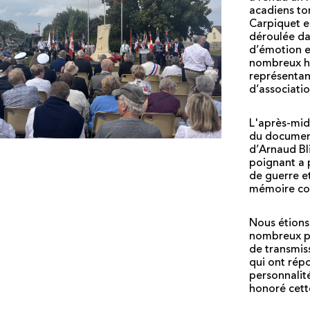
acadiens to
Carpiquet en
déroulée d
d’émotion e
nombreux ha
représentan
d’associatio
L'après-midi
du documen
d’Arnaud Bli
poignant a 
de guerre e
mémoire col
Nous étions 
nombreux p
de transmiss
qui ont rép
personnalité
honoré cett