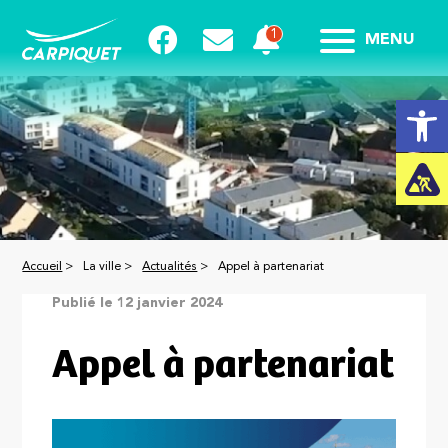
MENU
Ouvrir la
Accueil
>
La ville >
Actualités
>
Appel à partenariat
Publié le 12 janvier 2024
Appel à partenariat