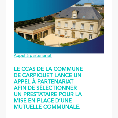
Appel à partenariat
LE CCAS DE LA COMMUNE
DE CARPIQUET LANCE UN
APPEL À PARTENARIAT
AFIN DE SÉLECTIONNER
UN PRESTATAIRE POUR LA
MISE EN PLACE D’UNE
MUTUELLE COMMUNALE.