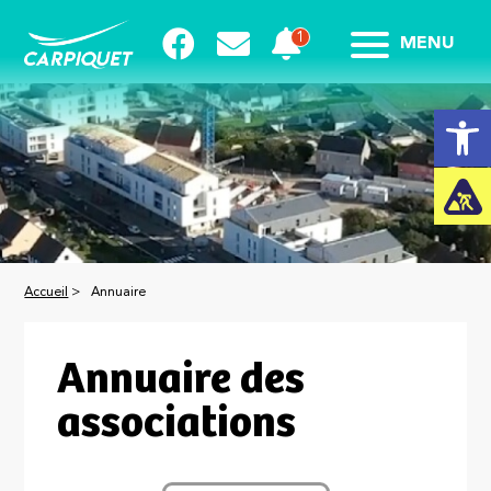
MENU
Ouvrir la
Accueil
>
Annuaire
Annuaire des
associations