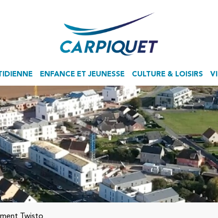
TIDIENNE
ENFANCE ET JEUNESSE
CULTURE & LOISIRS
V
Accueil de Loisirs Sans Hébergement
ement Twisto