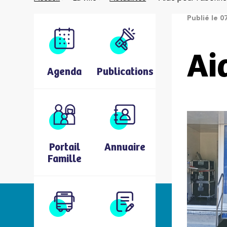
Publié le 07
Ai
Agenda
Publications
Portail
Annuaire
Famille