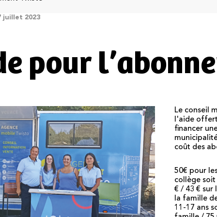
 juillet 2023
de pour l’abonn
Le conseil 
l'aide offer
financer une
municipalit
coût des ab
50€ pour le
collège soit
€ / 43 € sur
la famille d
11-17 ans so
famille / 75 