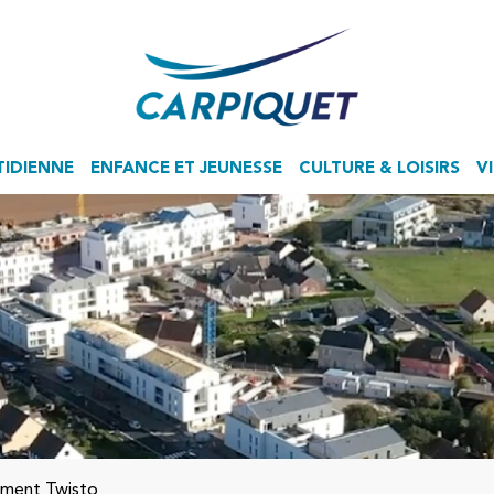
TIDIENNE
ENFANCE ET JEUNESSE
CULTURE & LOISIRS
V
Accueil de Loisirs Sans Hébergement
ement Twisto