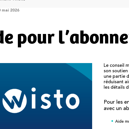
0 mai 2026
de pour l’abonn
Le conseil 
son soutien
une partie 
réduisant ain
les détails 
Pour les e
avec un a
Aide mu