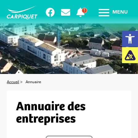
MENU
Ouvrir la
Accueil
>
Annuaire
Annuaire des
entreprises